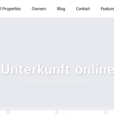
l Properties
Owners
Blog
Contact
Featur
 Unterkunft onlin
schnell finden und online buchen