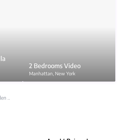
la
2 Bedrooms Video
Manhattan
,
New York
en ..