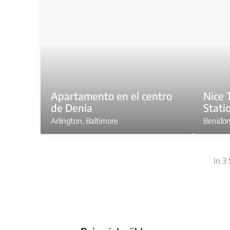
Apartamento en el centro
Nice 
de Denia
Stati
Arlington
,
Baltimore
Benido
In 3