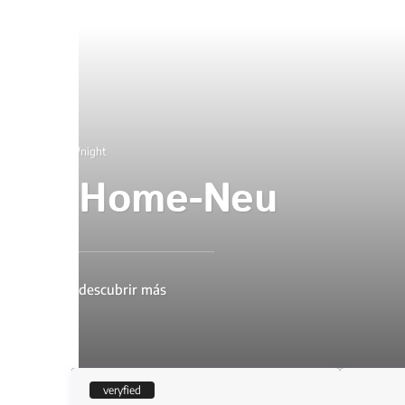
/night
Home-Neu
descubrir más
veryfied