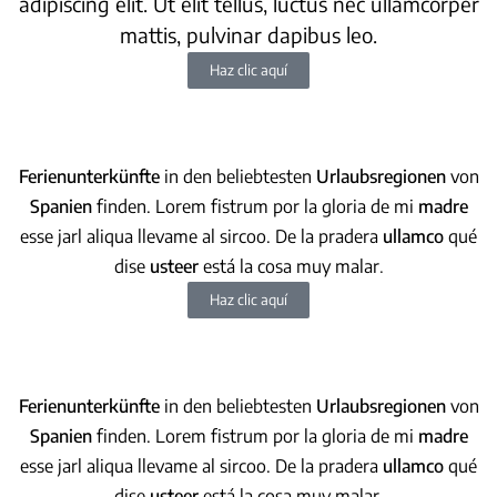
adipiscing elit. Ut elit tellus, luctus nec ullamcorper
mattis, pulvinar dapibus leo.
Haz clic aquí
Ferienunterkünfte
in den beliebtesten
Urlaubsregionen
von
Spanien
finden. Lorem fistrum por la gloria de mi
madre
esse jarl aliqua llevame al sircoo. De la pradera
ullamco
qué
dise
usteer
está la cosa muy malar
.
Haz clic aquí
Ferienunterkünfte
in den beliebtesten
Urlaubsregionen
von
Spanien
finden. Lorem fistrum por la gloria de mi
madre
esse jarl aliqua llevame al sircoo. De la pradera
ullamco
qué
dise
usteer
está la cosa muy malar
.